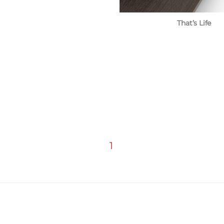
That’s Life
1