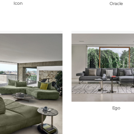
Icon
Oracle
Ego