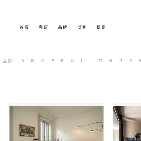
首頁
商店
品牌
博客
提案
品牌:
A
B
C
E
F
G
I
L
M
N
R
S