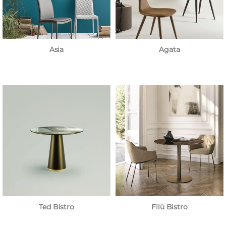
Asia
Agata
Ted Bistro
Filù Bistro