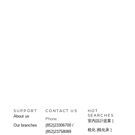
SUPPORT
CONTACT US
HOT
SEARCHES
About us
Phone :
室内設計提案 |
Our branches
(852)23306700 /
梳化 |
梳化床 |
(852)23758089