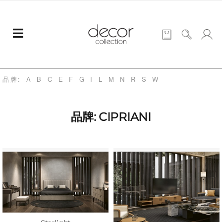
品牌:
A
B
C
E
F
G
I
L
M
N
R
S
W
品牌: CIPRIANI