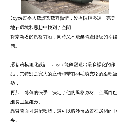
Joyce既令人驚訝又驚喜熱情，沒有陳腔濫調，完美
地在環境和思想中找到了空間，
探索新著的風格前沿，同時又不放棄資產階級的幸福
感。
憑藉著模組化設計，Joyce能夠塑造出最多樣化的作
品，其特點是寬大的座椅和帶有羽毛填充物的柔軟坐
墊，
再加上薄薄的扶手，決定了他的風格身材。金屬腳也
細長且呈錐形。
靠背背面可選配軟墊，還可以將沙發放置在房間的中
央。