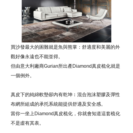
買沙發最大的困難就是魚與熊掌：舒適度和美麗的外
觀好像永遠也不能並得。
但由意大利廠商Gurian所出產Diamond真皮梳化就是
一個例外。
真皮下的純綿軟墊卻內有乾坤︰混合泡沫塑膠及彈性
布網所組成的承托系統能提供舒適及安全感。
當你一坐上Diamond真皮梳化，你就會知道這套梳化
不是虛有其表。