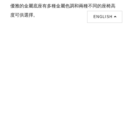
優雅的金屬底座有多種金屬色調和兩種不同的座椅高
度可供選擇。
ENGLISH
用料：
皮革
索取報價