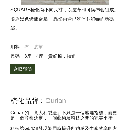
SQUARE梳化有不同尺寸，以皮革和可換布套組成。
腳為黑色烤漆金屬。 靠墊內含已洗淨並消毒的新鵝
絨。
用料：
布
、
皮革
尺碼：3座，4座，貴妃椅，轉角
索取報價
梳化品牌：
Gurian
Gurian的「意大利製造」不只是一個地埋指標，而更
是一個商業決定，一個藝術及科技之間的完美平衡。
科技讓Gurian發現能同時提升舒適感及生產效率的方