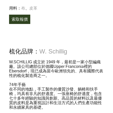
用料：
布
、
皮革
索取報價
梳化品牌：
W. Schillig
W.SCHILLIG 成立於 1949 年，最初是一家小型編織
廠。該公司總部位於德國Upper Franconia裡的
Ebersdorf，現已成為當今歐洲領先的、具有國際代表
性的梳化製造商之一。
74年手藝
在不同的地點，手工製作的優質沙發、躺椅和扶手
椅，均具有非凡的舒適度。一張座椅的舒適度，包含
七十多年經驗的知識與創新。高品質的材料以及最優
質的皮料是為重視設計和生活方式的人們生產功能性
和永續家具的基礎。