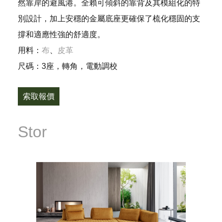
然靠岸的避風港。全賴可傾斜的靠背及其模組化的特
別設計，加上安穩的金屬底座更確保了梳化穩固的支
撐和適應性強的舒適度。
用料：
布
、
皮革
尺碼：3座，轉角，電動調校
索取報價
Stor