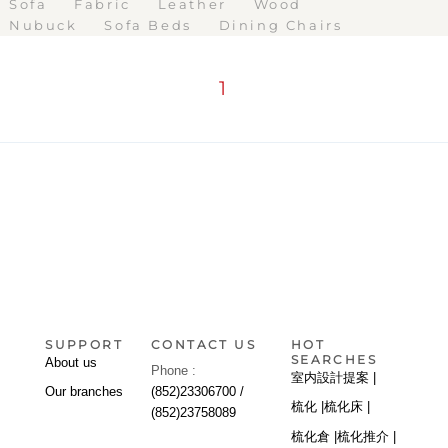
Sofa
Fabric
Leather
Wood
Nubuck
Sofa Beds
Dining Chairs
1
SUPPORT
CONTACT US
HOT
SEARCHES
About us
Phone :
室内設計提案 |
Our branches
(852)23306700 /
梳化 |
梳化床 |
(852)23758089
梳化倉 |
梳化推介 |