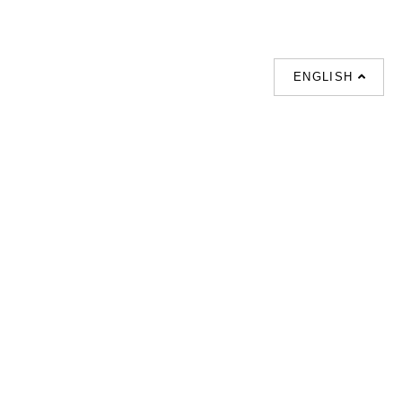
ENGLISH
Follow Us
© Copyright 2026 Decor Collection All
Rights Reserved.