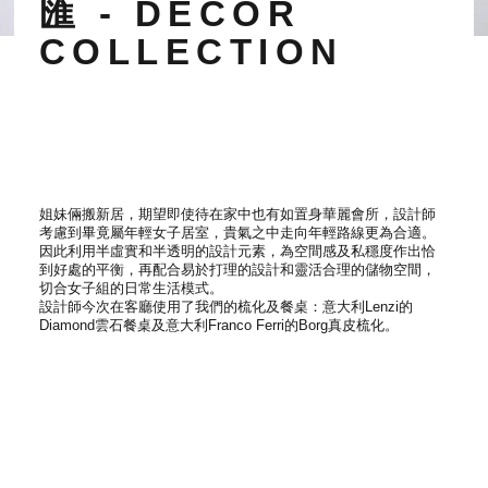
匯 - DECOR
COLLECTION
姐妹倆搬新居，期望即使待在家中也有如置身華麗會所，設計師
考慮到畢竟屬年輕女子居室，貴氣之中走向年輕路線更為合適。
因此利用半虛實和半透明的設計元素，為空間感及私穩度作出恰
到好處的平衡，再配合易於打理的設計和靈活合理的儲物空間，
切合女子組的日常生活模式。
設計師今次在客廳使用了我們的梳化及餐桌：意大利Lenzi的
Diamond雲石餐桌及意大利Franco Ferri的Borg真皮梳化。