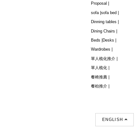
Proposal |
sofa |
sofa bed |
Dinning tables |
Dining Chairs |
Beds |
Desks |
Wardrobes |
單人梳化推介 |
單人梳化 |
餐椅推薦 |
餐枱推介 |
ENGLISH
Follow Us