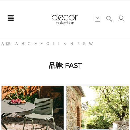
品牌:
A
B
C
E
F
G
I
L
M
N
R
S
W
品牌: FAST