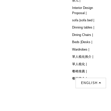
茶几 |
Interior Design
Proposal |
sofa |
sofa bed |
Dinning tables |
Dining Chairs |
Beds |
Desks |
Wardrobes |
單人梳化推介 |
單人梳化 |
餐椅推薦 |
餐枱推介 |
ENGLISH