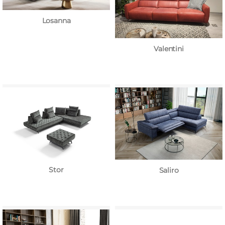
Losanna
Valentini
Stor
Saliro