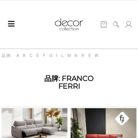
品牌:
A
B
C
E
F
G
I
L
M
N
R
S
W
品牌: FRANCO
FERRI