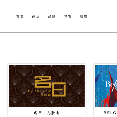
首頁
商店
品牌
博客
提案
名日．九肚山
BELG