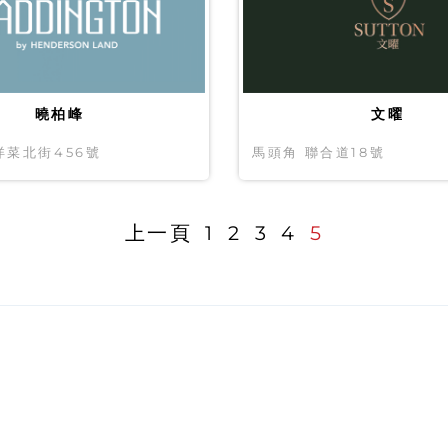
曉柏峰
文曜
洋菜北街456號
馬頭角 聯合道18號
上一頁
1
2
3
4
5