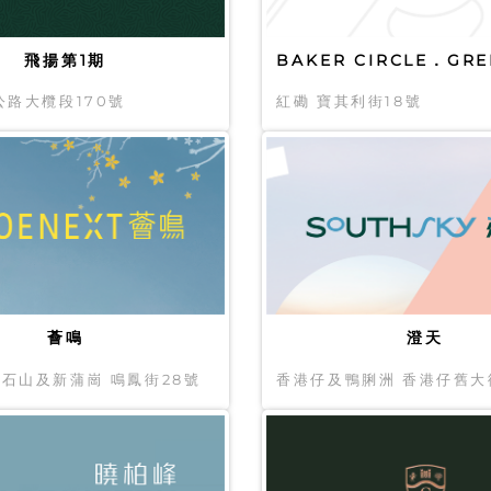
飛揚第1期
BAKER CIRCLE．GR
公路大欖段170號
紅磡 寶其利街18號
薈鳴
澄天
石山及新蒲崗 鳴鳳街28號
香港仔及鴨脷洲 香港仔舊大