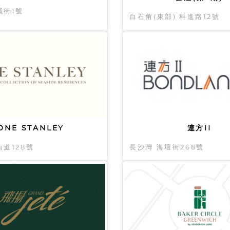
域街1號
白石角(東部) 科進路12號
ONE STANLEY
連方II
角道128號
長沙灣 海壇街268號