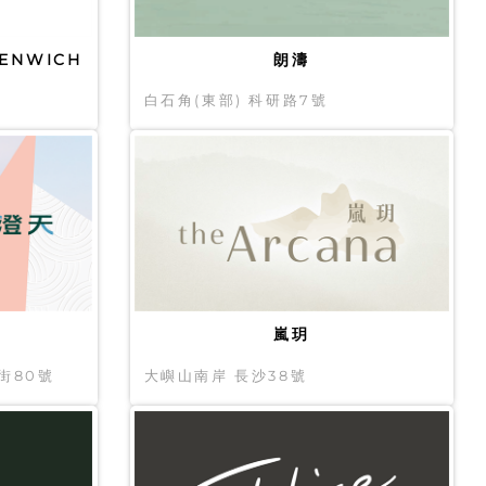
EENWICH
朗濤
白石角(東部) 科研路7號
嵐玥
街80號
大嶼山南岸 長沙38號