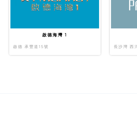
啟德海灣 1
啟德 承豐道15號
長沙灣 西