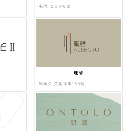
屯門 欣寶路8號
瓏碧
馬頭角 賈炳達道138號