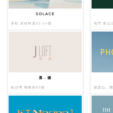
SOLACE
赤柱 赤柱村道52-54號
屯門 青山
喜．揚
長沙灣 鴨寮街93號
慈雲山、鑽