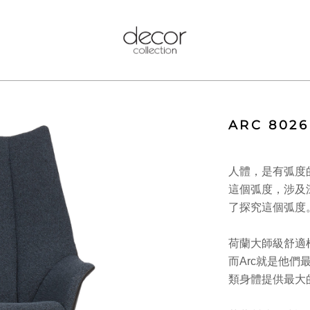
ARC 8026
人體，是有弧度
這個弧度，涉及
了探究這個弧度
荷蘭大師級舒適椅
而Arc就是他
類身體提供最大