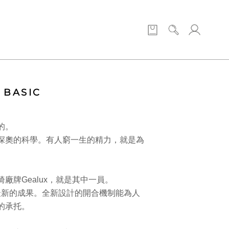
 BASIC
的。
深奧的科學。有人窮一生的精力，就是為
。
廠牌Gealux，就是其中一員。
們最新的成果。全新設計的開合機制能為人
的承托。