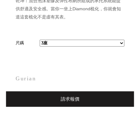
乾坤︰混合泡沫塑膠及彈性布網所組成的承托系統能提
供舒適及安全感。當你一坐上Diamond梳化，你就會知
道這套梳化不是虛有其表。
尺碼
Gurian