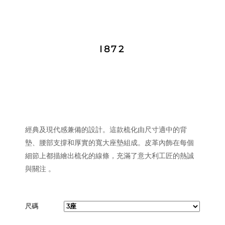
I872
經典及現代感兼備的設計。這款梳化由尺寸適中的背
墊、腰部支撐和厚實的寬大座墊組成。皮革內飾在每個
細節上都描繪出梳化的線條，充滿了意大利工匠的熱誠
與關注 。
尺碼