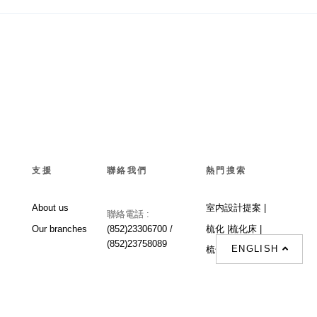
支援
聯絡我們
熱門搜索
About us
室内設計提案 |
聯絡電話 :
Our branches
(852)23306700 /
梳化 |
梳化床 |
(852)23758089
ENGLISH
梳化倉 |
梳化推介 |
梳化床推介 |
餐桌/餐枱/餐檯 |
餐椅 |
衣櫃 |
床架 |