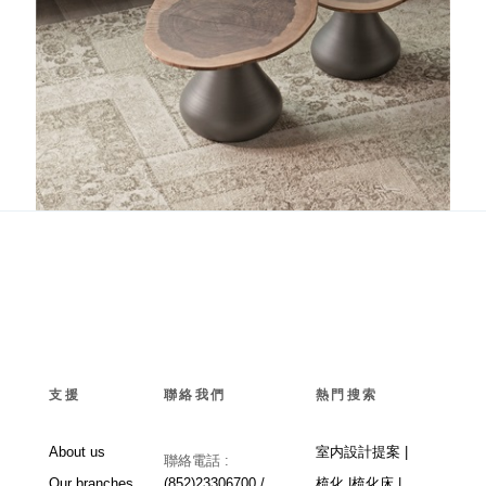
Rio
支援
聯絡我們
熱門搜索
About us
室内設計提案 |
聯絡電話 :
Our branches
(852)23306700 /
梳化 |
梳化床 |