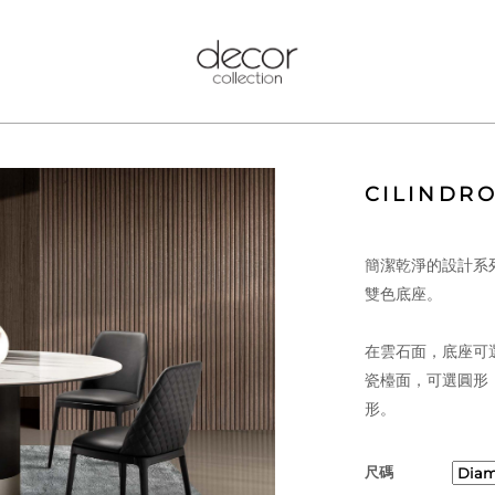
CILINDR
簡潔乾淨的設計系
雙色底座。
在雲石面，底座可
瓷檯面，可選圓形，加
形。
尺碼