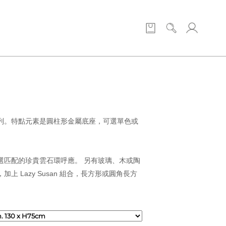
O
列。特點元素是圓柱形金屬底座，可選單色或
選匹配的珍貴雲石環呼應。 另有玻璃、木或陶
上 Lazy Susan 組合，長方形或圓角長方