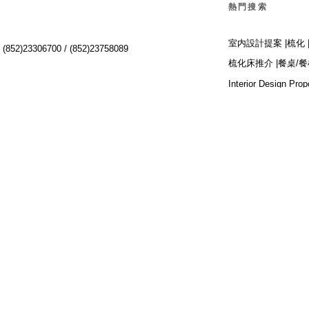
熱門搜索
室内設計提案 |
梳化 
:
(852)23306700 /
(852)23758089
梳化床推介 |
餐桌/餐
Interior Design Prop
Dining Chairs |
Beds 
單人梳化 |
餐椅推薦 