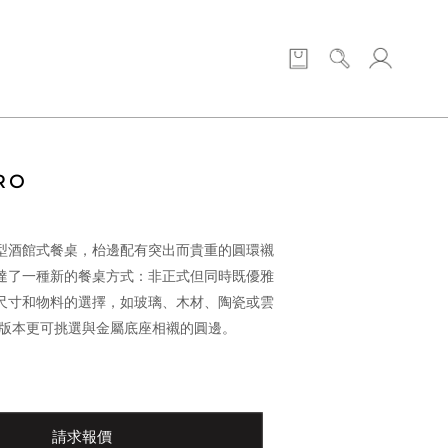
RO
型酒館式餐桌，枱邊配有突出而貴重的圓環襯
達了一種新的餐桌方式：非正式但同時既優雅
尺寸和物料的選擇，如玻璃、木材、陶瓷或雲
瓷版本更可挑選與金屬底座相襯的圓邊。