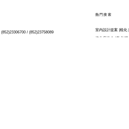
熱門搜索
室内設計提案 |
梳化 
:
(852)23306700 /
(852)23758089
梳化床推介 |
餐桌/餐
Interior Design Prop
Dining Chairs |
Beds 
單人梳化 |
餐椅推薦 