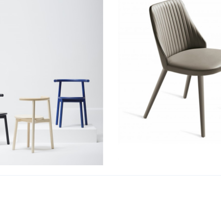
Break
Solo MC5