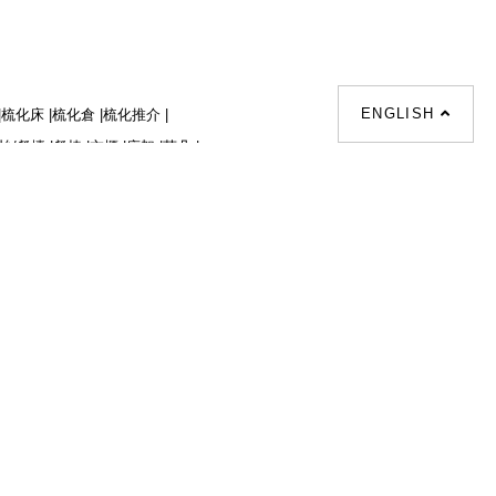
ENGLISH
|
梳化床 |
梳化倉 |
梳化推介 |
枱/餐檯 |
餐椅 |
衣櫃 |
床架 |
茶几 |
osal |
sofa |
sofa bed |
Dinning tables |
|
Desks |
Wardrobes |
單人梳化推介 |
|
餐枱推介 |