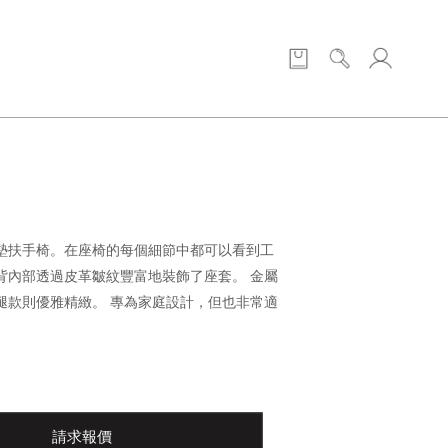
墊扶手椅。在座椅的每個細節中都可以看到工
背內部透過皮革皺紋豐富地裝飾了座套。 金屬
腿款則優雅精緻。 專為家庭設計，但也非常適