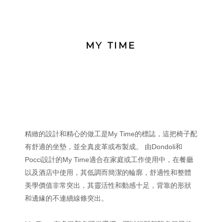
MY TIME
精緻的設計和精心的做工是My Time的標誌，這把椅子配
有舒適的坐墊，並全真皮革或布製成。 由Dondoli和
Pocci設計的My Time適合在家庭或工作使用中，在餐廳
以及酒店中使用，其低調而簡潔的輪廓，舒適性和整體
美學價值非常突出，其靈活性和動感十足，背靠的形狀
和邊緣的不連續線條突出。