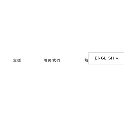
ENGLISH
支援
聯絡我們
熱門搜索
About us
室内設計提案 |
聯絡電話 :
Our branches
(852)23306700 /
梳化 |
梳化床 |
(852)23758089
梳化倉 |
梳化推介 |
梳化床推介 |
餐桌/餐枱/餐檯 |
餐椅 |
衣櫃 |
床架 |
茶几 |