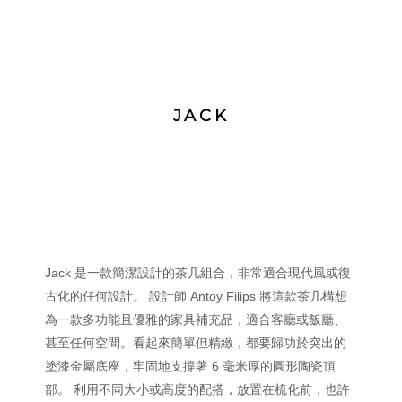
JACK
Jack 是一款簡潔設計的茶几組合，非常適合現代風或復
古化的任何設計。 設計師 Antoy Filips 將這款茶几構想
為一款多功能且優雅的家具補充品，適合客廳或飯廳、
甚至任何空間。看起來簡單但精緻，都要歸功於突出的
塗漆金屬底座，牢固地支撐著 6 毫米厚的圓形陶瓷頂
部。 利用不同大小或高度的配搭，放置在梳化前，也許