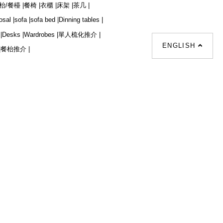
枱/餐檯 |
餐椅 |
衣櫃 |
床架 |
茶几 |
osal |
sofa |
sofa bed |
Dinning tables |
|
Desks |
Wardrobes |
單人梳化推介 |
ENGLISH
|
餐枱推介 |