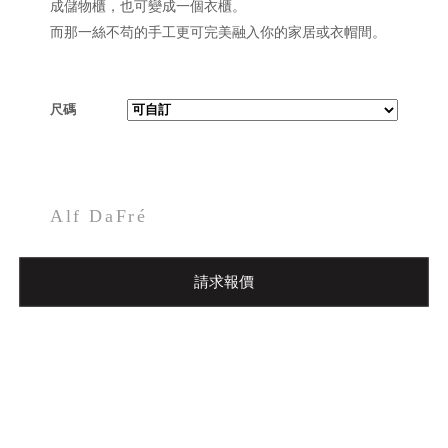
成儲物櫃，也可變成一個衣櫃。
而那一絲不苟的手工更可完美融入你的家居或衣帽間。
尺碼
Alf DaFré