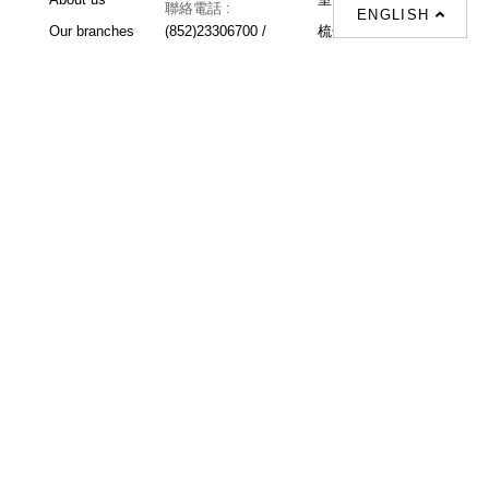
聯絡電話 :
ENGLISH
Our branches
(852)23306700 /
梳化 |
梳化床 |
(852)23758089
梳化倉 |
梳化推介 |
梳化床推介 |
餐桌/餐枱/餐檯 |
餐椅 |
衣櫃 |
床架 |
茶几 |
Interior Design
Proposal |
sofa |
sofa bed |
Dinning tables |
Dining Chairs |
Beds |
Desks |
Wardrobes |
單人梳化推介 |
單人梳化 |