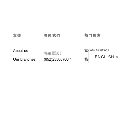
支援
聯絡我們
熱門搜索
About us
室内設計提案 |
聯絡電話 :
ENGLISH
Our branches
(852)23306700 /
梳化 |
梳化床 |
(852)23758089
梳化倉 |
梳化推介 |
梳化床推介 |
餐桌/餐枱/餐檯 |
餐椅 |
衣櫃 |
床架 |
茶几 |
Interior Design
Proposal |
sofa |
sofa bed |