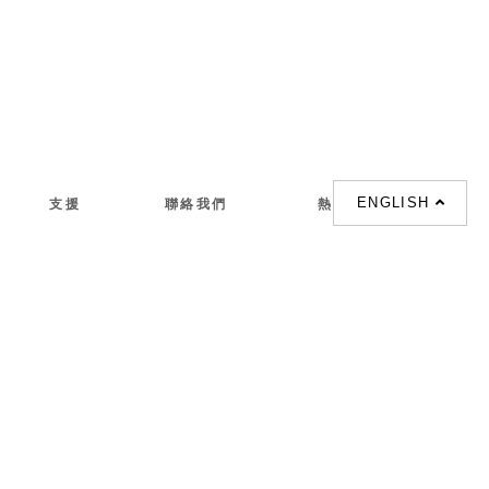
ENGLISH
支援
聯絡我們
熱門搜索
About us
室内設計提案 |
聯絡電話 :
Our branches
(852)23306700 /
梳化 |
梳化床 |
(852)23758089
梳化倉 |
梳化推介 |
梳化床推介 |
餐桌/餐枱/餐檯 |
餐椅 |
衣櫃 |
床架 |
茶几 |
Interior Design