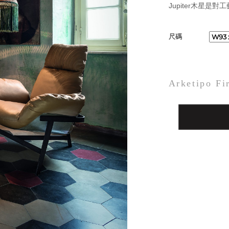
Jupiter木星
尺碼
Arketipo Fi