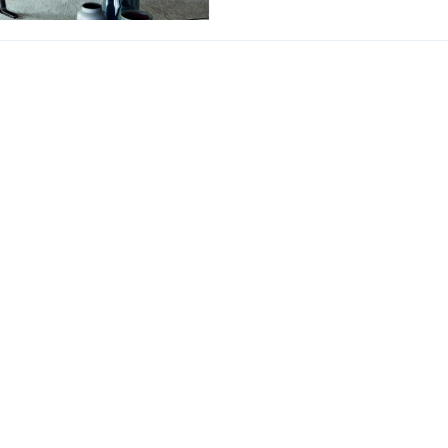
Belair
熱門搜索
室内設計提案 |
梳化 
:
(852)23306700 /
(852)23758089
梳化床推介 |
餐桌/餐
Interior Design Prop
Dining Chairs |
Beds 
單人梳化 |
餐椅推薦 