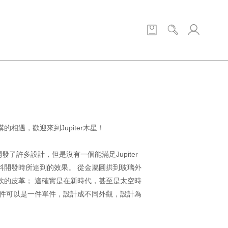
的相遇，歡迎來到Jupiter木星！
po開發了許多設計，但是沒有一個能滿足Jupiter
料開發時所達到的效果。 從金屬圓拱到玻璃外
軟的皮革； 這確實是在新時代，甚至是太空時
組件可以是一件單件，設計成不同外觀，設計為