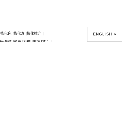
|
梳化床 |
梳化倉 |
梳化推介 |
ENGLISH
枱/餐檯 |
餐椅 |
衣櫃 |
床架 |
茶几 |
osal |
sofa |
sofa bed |
Dinning tables |
|
Desks |
Wardrobes |
單人梳化推介 |
|
餐枱推介 |