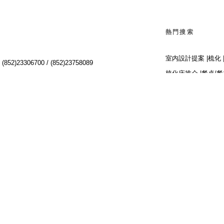
熱門搜索
室内設計提案 |
梳化 
:
(852)23306700 /
(852)23758089
梳化床推介 |
餐桌/餐
Interior Design Prop
Dining Chairs |
Beds 
單人梳化 |
餐椅推薦 