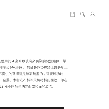
由極其耐用的 4 毫米厚玻璃來突顯的簡潔線條，帶
同時賦予完美感。 無論是懸掛在牆上或是配上
它提供的選擇都是無窮無盡的，這要歸功於
雲石、金屬、木材或布料等天然材料的圖紋，印在
32 種不同顏色的光面或啞面的玻璃。