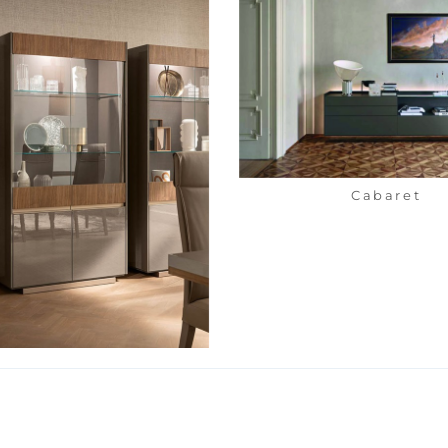
Cabaret
Corso Como 高櫃