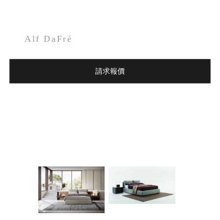
Alf DaFré