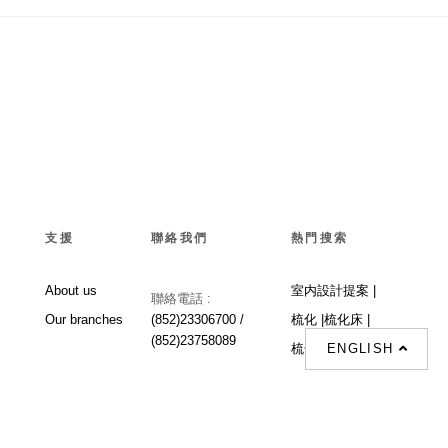
支援
聯絡我們
熱門搜索
About us
室内設計提案 |
聯絡電話 :
Our branches
(852)23306700 /
梳化 |
梳化床 |
(852)23758089
ENGLISH
梳化倉 |
梳化推介 |
梳化床推介 |
餐桌/餐枱/餐檯 |
餐椅 |
衣櫃 |
床架 |