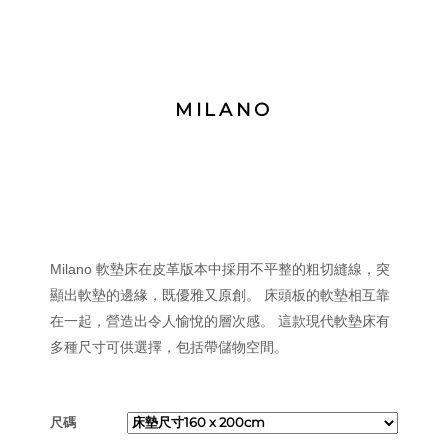
MILANO
Milano 軟墊床在皮革版本中採用不平整的粗切縫線，突
顯出軟墊的邊緣，既優雅又原創。 床頭板的軟墊相互靠
在一起，營造出令人愉悅的層次感。 這款現代軟墊床有
多種尺寸可供選擇，包括帶儲物空間。
尺碼