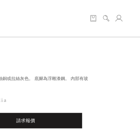
絲銅或拉絲灰色。 底腳為浮雕漆鋼。 內部有玻
lia