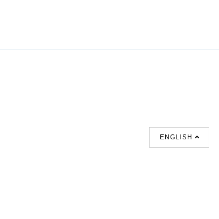
ENGLISH
支援
聯絡我們
熱門搜索
About us
室内設計提案 |
聯絡電話 :
Our branches
(852)23306700 /
梳化 |
梳化床 |