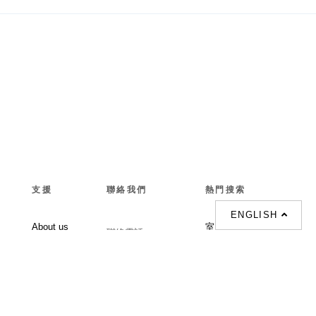
支援
聯絡我們
熱門搜索
ENGLISH
About us
室内設計提案 |
聯絡電話 :
Our branches
(852)23306700 /
梳化 |
梳化床 |
(852)23758089
梳化倉 |
梳化推介 |
梳化床推介 |
餐桌/餐枱/餐檯 |