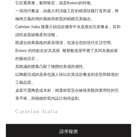
它莊重典雅，氣勢恢宏，就是Botero的特徵。
一張現代餐桌，由義大利頂級工匠的精湛技藝打造而成，將
極簡主義的簡約風格與材質的精緻完美融合。
Cattelan Italia 隆重介紹這款擁有中央底座的完美餐桌，其和
諧的桌面線條柔和流暢，
既適合經典風格的家居環境，也適合您的現代生活空間。
Botero 的特點在於其底座: 雕塑般底座呼應了其同名藝術家
的藝術語言，
其飽滿的體量凸顯了物體的美感與感性。
以陶藝完成的底座也讓人得以欣賞這款餐桌的造型和精湛的
工藝品質。
桌面可選陶瓷或木材，精選材質旨在確保美觀與實用性的完
美平衡，與精緻的室內設計相得益彰。
Cattelan Italia