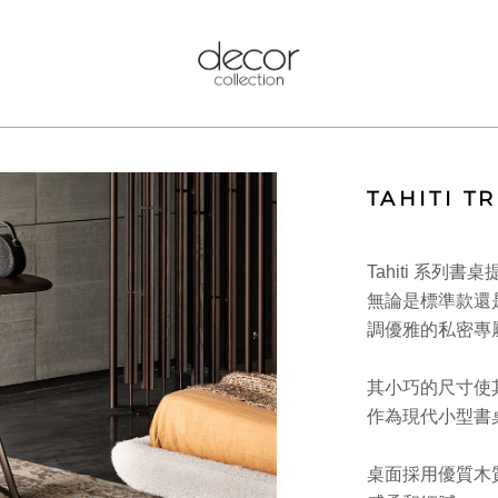
TAHITI T
Tahiti 系列
無論是標準款還是T
調優雅的私密專
其小巧的尺寸使
作為現代小型書
桌面採用優質木