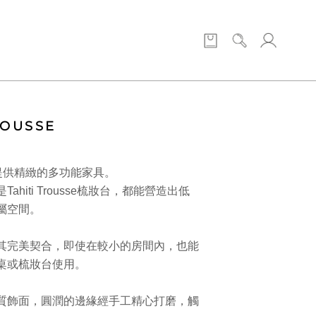
ROUSSE
書桌提供精緻的多功能家具。
ahiti Trousse梳妝台，都能營造出低
屬空間。
其完美契合，即使在較小的房間內，也能
桌或梳妝台使用。
質飾面，圓潤的邊緣經手工精心打磨，觸