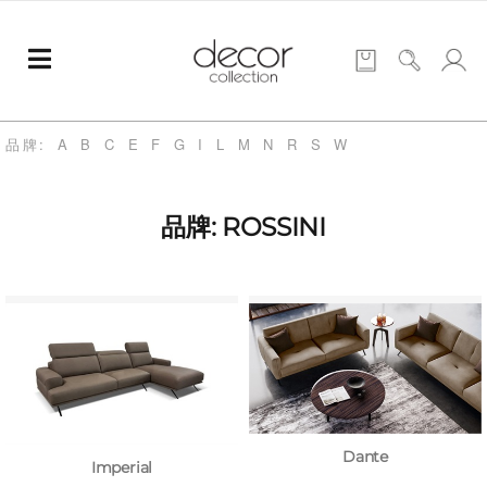
品牌:
A
B
C
E
F
G
I
L
M
N
R
S
W
品牌: ROSSINI
Dante
Imperial