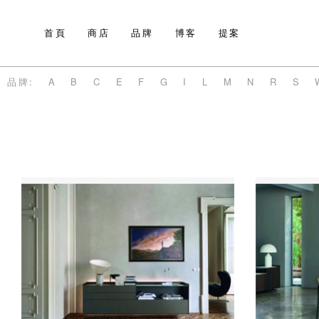
首頁
商店
品牌
博客
提案
品牌:
A
B
C
E
F
G
I
L
M
N
R
S