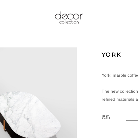
YORK
York: marble coffe
The new collectio
refined materials a
尺码