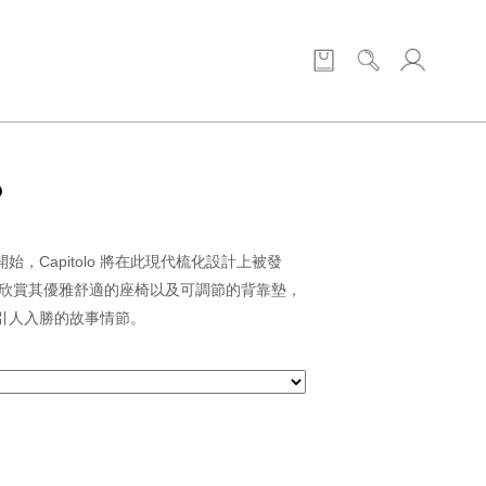
O
，Capitolo 將在此現代梳化設計上被發
去欣賞其優雅舒適的座椅以及可調節的背靠墊，
引人入勝的故事情節。