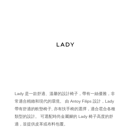
LADY
Lady 是一款舒適、溫馨的設計椅子，帶有一絲優雅，非
常適合精緻和現代的環境。 由 Antoy Filips 設計，Lady
帶有舒適的軟墊椅子, 亦有扶手椅的選擇，適合雹合各種
類型的設計。 可選配時尚金屬腳的 Lady 椅子高度的舒
適，並提供皮革或布料包覆。