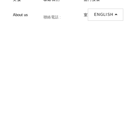
ENGLISH
About us
室内設計提案 |
聯絡電話 :
Our branches
(852)23306700 /
梳化 |
梳化床 |
(852)23758089
梳化倉 |
梳化推介 |
梳化床推介 |
餐桌/餐枱/餐檯 |
餐椅 |
衣櫃 |
床架 |
茶几 |
Interior Design
Proposal |
sofa |
sofa bed |
Dinning tables |
Dining Chairs |
Beds |
Desks |
Wardrobes |