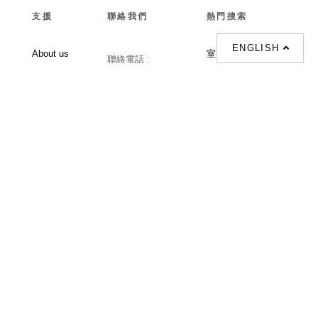
支援
聯絡我們
熱門搜索
ENGLISH
About us
室内設計提案 |
聯絡電話 :
Our branches
(852)23306700 /
梳化 |
梳化床 |
(852)23758089
梳化倉 |
梳化推介 |
梳化床推介 |
餐桌/餐枱/餐檯 |
餐椅 |
衣櫃 |
床架 |
茶几 |
Interior Design
Proposal |
sofa |
sofa bed |
Dinning tables |
Dining Chairs |
Beds |
Desks |