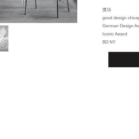
獎項
good design chica
German Design A
Iconic Award
BD NY