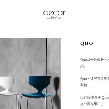
QUO
Quo是一款優雅
刻。
Quo的外殼有多種
顏色。
現代輕便疊椅 Quo
光或啞光黑白。