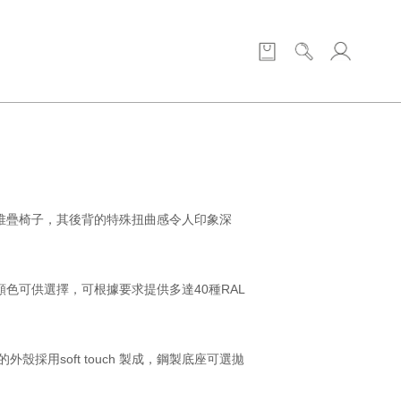
的堆疊椅子，其後背的特殊扭曲感令人印象深
顏色可供選擇，可根據要求提供多達40種RAL
的外殼採用soft touch 製成，鋼製底座可選拋