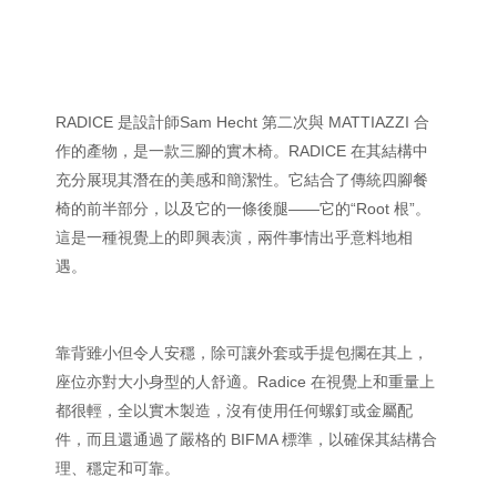
RADICE 是設計師Sam Hecht 第二次與 MATTIAZZI 合
作的產物，是一款三腳的實木椅。RADICE 在其結構中
充分展現其潛在的美感和簡潔性。它結合了傳統四腳餐
椅的前半部分，以及它的一條後腿——它的“Root 根”。
這是一種視覺上的即興表演，兩件事情出乎意料地相
遇。
靠背雖小但令人安穩，除可讓外套或手提包擱在其上，
座位亦對大小身型的人舒適。Radice 在視覺上和重量上
都很輕，全以實木製造，沒有使用任何螺釘或金屬配
件，而且還通過了嚴格的 BIFMA 標準，以確保其結構合
理、穩定和可靠。