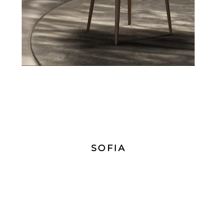
SOFIA