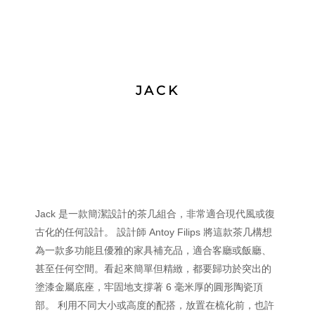
JACK
Jack 是一款簡潔設計的茶几組合，非常適合現代風或復
古化的任何設計。 設計師 Antoy Filips 將這款茶几構想
為一款多功能且優雅的家具補充品，適合客廳或飯廳、
甚至任何空間。看起來簡單但精緻，都要歸功於突出的
塗漆金屬底座，牢固地支撐著 6 毫米厚的圓形陶瓷頂
部。 利用不同大小或高度的配搭，放置在梳化前，也許