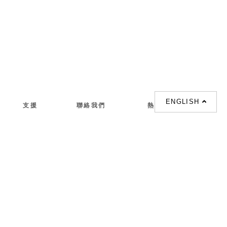
ENGLISH
支援
聯絡我們
熱門搜索
About us
室内設計提案 |
聯絡電話 :
Our branches
(852)23306700 /
梳化 |
梳化床 |
(852)23758089
梳化倉 |
梳化推介 |
梳化床推介 |
餐桌/餐枱/餐檯 |
餐椅 |
衣櫃 |
床架 |
茶几 |