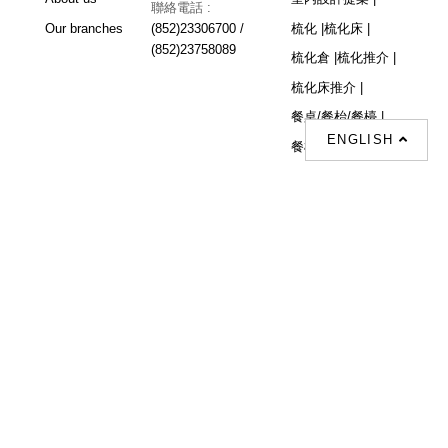
聯絡電話 :
Our branches
(852)23306700 /
梳化 |
梳化床 |
(852)23758089
梳化倉 |
梳化推介 |
梳化床推介 |
餐桌/餐枱/餐檯 |
ENGLISH
餐椅 |
衣櫃 |
床架 |
茶几 |
Interior Design
Proposal |
sofa |
sofa bed |
Dinning tables |
Dining Chairs |
Beds |
Desks |
Wardrobes |
單人梳化推介 |
單人梳化 |