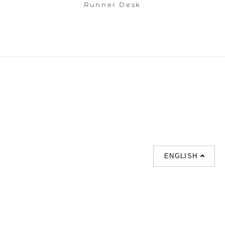
Runner Desk
ENGLISH
支援
聯絡我們
熱門搜索
About us
室内設計提案 |
聯絡電話 :
Our branches
(852)23306700 /
梳化 |
梳化床 |