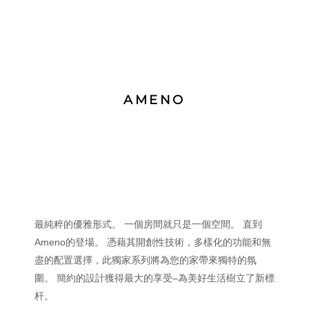
AMENO
最純粹的優雅形式。 一個房間就只是一個空間。 直到
Ameno的登場。 憑藉其開創性技術，多樣化的功能和無
盡的配置選擇，此獨家系列將為您的家帶來獨特的氛
圍。 簡約的設計獲得最大的享受–為美好生活樹立了新標
杆。