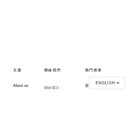
支援
聯絡我們
熱門搜索
ENGLISH
About us
室内設計提案 |
聯絡電話 :
Our branches
(852)23306700 /
梳化 |
梳化床 |
(852)23758089
梳化倉 |
梳化推介 |
梳化床推介 |
餐桌/餐枱/餐檯 |
餐椅 |
衣櫃 |
床架 |