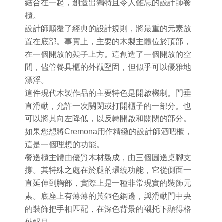
結合在一起，創造出獨特且令人難忘的設計師餐
櫃。
設計師顛覆了經典的設計規則，將最重的元素放
置在底部。事實上，主要的木製主體位於頂部，
在一個開放的架子上方。這創造了一個開放的空
間，儘管餐具櫃的外觀堅固，但似乎可以優雅地
漂浮。
這件現代木製作品的主要特色是開啟機制。門垂
直滑動，允許一次關閉或打開櫃子的一部分。也
可以將其向左降低，以反轉開啟和關閉的部分。
如果您想將Cremona用作精緻的設計師酒吧櫃，
這是一個理想的功能。
餐邊櫃主體由優質木材製成，由三個圓邊桌腳支
撐。其特殊之處在於腿的環繞功能，它從側面一
直延伸到胸部，實際上是一種非常現實的裝飾元
素。底座上有薄薄的黃銅色鋼邊，與滑動門中央
的裝飾把手相匹配，在深色背景的襯托下顯得格
外醒目。