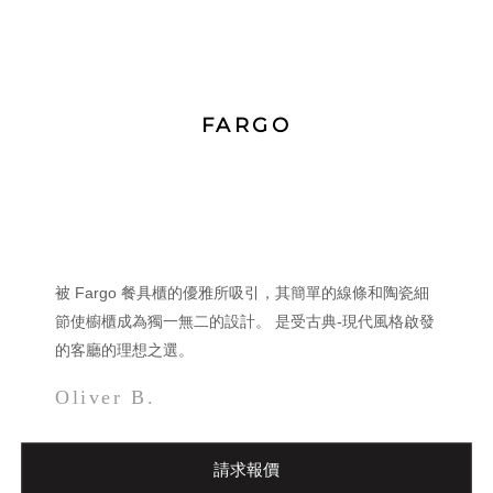
FARGO
被 Fargo 餐具櫃的優雅所吸引，其簡單的線條和陶瓷細
節使櫥櫃成為獨一無二的設計。 是受古典-現代風格啟發
的客廳的理想之選。
Oliver B.