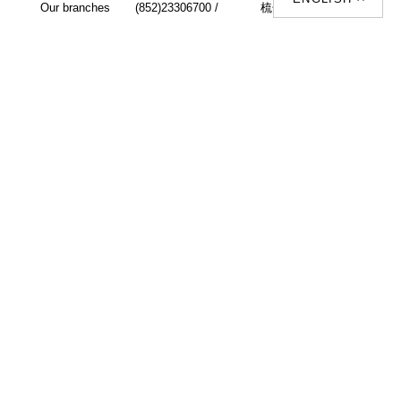
Our branches
(852)23306700 /
梳化 |
梳化床 |
(852)23758089
梳化倉 |
梳化推介 |
梳化床推介 |
餐桌/餐枱/餐檯 |
餐椅 |
衣櫃 |
床架 |
茶几 |
Interior Design
Proposal |
sofa |
sofa bed |
Dinning tables |
Dining Chairs |
Beds |
Desks |
Wardrobes |
單人梳化推介 |
單人梳化 |
餐椅推薦 |