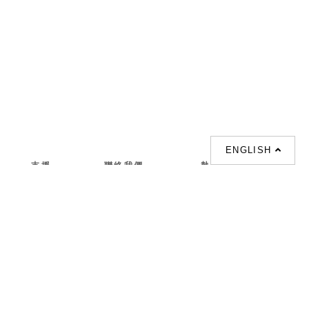
ENGLISH
支援
聯絡我們
熱門搜索
About us
室内設計提案 |
聯絡電話 :
Our branches
(852)23306700 /
梳化 |
梳化床 |
(852)23758089
梳化倉 |
梳化推介 |
梳化床推介 |
餐桌/餐枱/餐檯 |
餐椅 |
衣櫃 |
床架 |